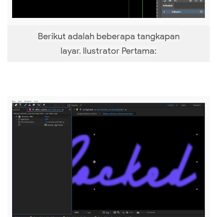
Berikut adalah beberapa tangkapan
layar.
Ilustrator Pertama: