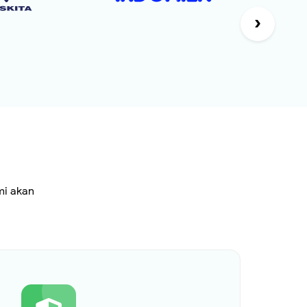
›
mi akan