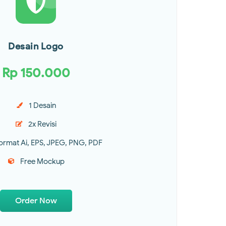
Desain Logo
Rp 150.000
1 Desain
2x Revisi
Format Ai, EPS, JPEG, PNG, PDF
Free Mockup
Order Now