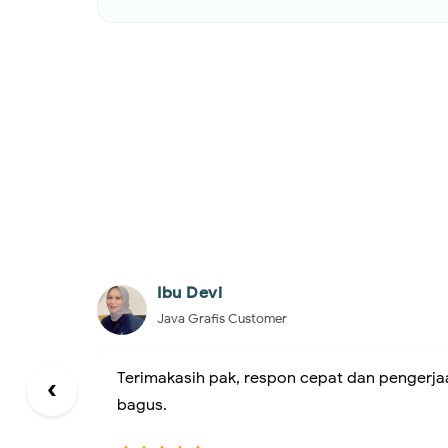
Bpk Wahyu
Java Grafis Customer
Servis yang memuaskan, sudah kesekian kali
‹
dan cepat