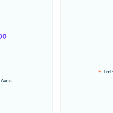
000
File 
n Warna