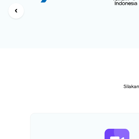
‹
Silaka