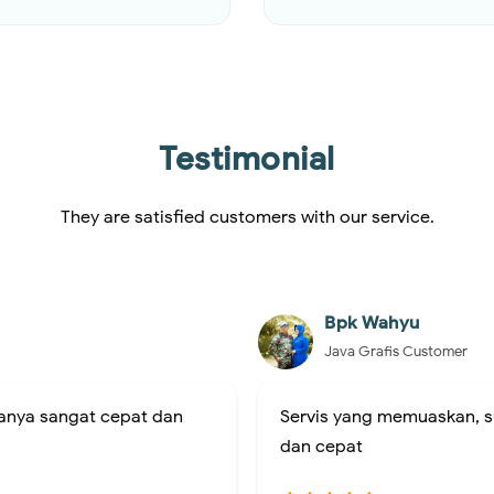
Testimonial
They are satisfied customers with our service.
Bpk Hafish
Java Grafis Customer
 order di java grafis murah
cuma disini bikin logo